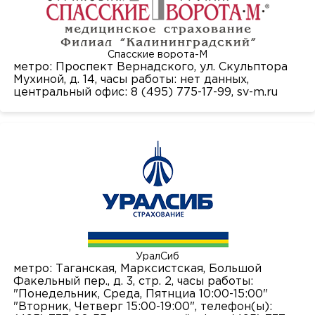
Врач
Спасские ворота-М
Авилова Ирина Алексеевна
метро: Проспект Вернадского, ул. Скульптора
Мухиной, д. 14, часы работы: нет данных,
Акашева Вера Геннадьевна
центральный офис: 8 (495) 775-17-99,
sv-m.ru
Филиал
Акбаева София Казбековна
Головное учреждение
ЗАПИСАТЬСЯ НА ПРИЕМ
Направление
Алексеенко Дарья Николаевна
Детская городская поликлиника № 38 Филиал № 1
Я даю согласие на
обработку персональных данных
Врач - детский кардиолог
Алиева Динара Романовна
Детская городская поликлиника № 38 Филиал № 2
Врач - детский уролог-андролог
Алиева Патимат Рабазангаджиевна
ЗАПИСАТЬСЯ НА ПРИЕМ
Детская городская поликлиника № 38 Филиал № 3
Врач - детский хирург
Алфёрова Алена Павловна
Я даю согласие на
обработку персональных данных
Врач - детский эндокринолог
УралСиб
метро: Таганская, Марксистская, Большой
Амяго Алевтина Юрьевна
Факельный пер., д. 3, стр. 2, часы работы:
Врач по лечебной физкультуре
"Понедельник, Среда, Пятнциа 10:00-15:00"
Ананичева Екатерина Владимировна
"Вторник, Четверг 15:00-19:00", телефон(ы):
Врач ультразвуковой диагностики