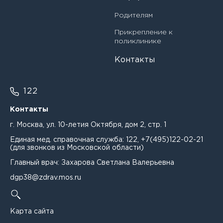
Генина Полина Константиновна
Медицинская сестра (медбрат) процедурной
Родителям
Гинзбург Анастасия Сергеевна
Медицинская сестра (медбрат) участковая
Прикрепление к
поликлинике
Гончарова Анна Николаевна
Медицинский лабораторный техник (фельдшер-
лаборант)
Контакты
Гончарова Юлия Ивановна
Медицинский статистик
122
Гордеев Павел Александрович
Помощник(-ца) врача-эпидемиолога
Контакты
Гордеева Елена Ильинична
Рентгенолаборант
г. Москва, ул. 10-летия Октября, дом 2, стр. 1
Гудис Андрей Дмитриевич
Единая мед. справочная служба:
122
,
+7(495)122-02-21
Старшая медицинская сестра (медбрат)
(для звонков из Московской области)
Гудков Дмитрий Михайлович
Главный врач: Захарова Светлана Валерьевна
Фельдшер
Гуриева Ирина Казбековна
dgp38@zdrav.mos.ru
Гусейнова Альбина Джейхуновна
Карта сайта
Давлетова Луиза Фаритьяновна