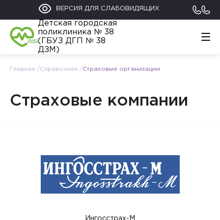
ВЕРСИЯ ДЛЯ СЛАБОВИДЯЩИХ
Детская городская
поликлиника № 38
(ГБУЗ ДГП № 38
ДЗМ)
Главная
Справочная
Страховые организации
Главная
График работы
Обратиться
Страховые компании
Контакты
Информация
Родителям
112
+7 (495) 122-02-21
Прикрепление к поликлинике
Ингосстрах-М