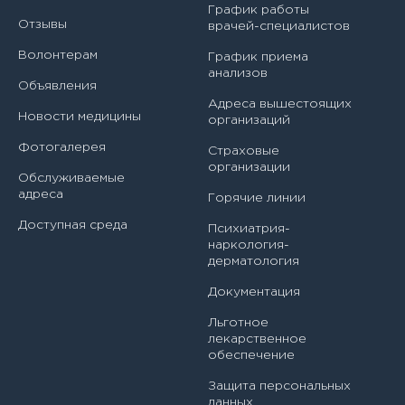
Белова Нина Ивановна
График работы
Врач-педиатр участковый
Отзывы
врачей-специалистов
Белякова Наталья Ивановна
Волонтерам
График приема
Врач-ревматолог
анализов
Бережная Елена Александровна
Объявления
Врач-травматолог-ортопед
Адреса вышестоящих
Новости медицины
организаций
Бирюкова Александра Александровна
Врач-физиотерапевт
Фотогалерея
Страховые
Богдан Ирина Викторовна
организации
Главная медицинская сестра (медбрат)
Обслуживаемые
адреса
Горячие линии
Богданова Ирина Владимировна
Главный врач
Доступная среда
Психиатрия-
Бородина Светлана Николаевна
наркология-
Заведующий кабинетом организационно-
дерматология
методической и клинико-экспертной работы врач-
Бурка Александр Александрович
методист
Документация
Бурмистрова Лина Романовна
Заведующий консультативно-диагностическим
Льготное
отделением - врач-невролог
лекарственное
Бусарова Лариса Васильевна
обеспечение
Заведующий отделением детской хирургии
Защита персональных
Васиева Разиля Хатмиевна
данных