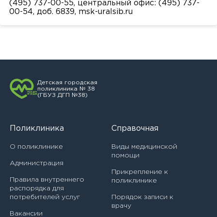
(495) 737-00-55, центральный офис: (495) 737-
00-54, доб. 6839,
msk-uralsib.ru
Андреева Юлия Константиновна
Врач функциональной диагностики
Арутюнян Аннман Сергеевна
Врач-акушер-гинеколог
Архипова Альбина Ринатовна
Врач-аллерголог-иммунолог
Асильдарова Маржана Анваровна
Врач-гастроэнтеролог
Детская городская
поликлиника № 38
Атласова Елена Владимировна
(ГБУЗ ДГП №38)
Врач-инфекционист
Байдала Наталия Николаевна
Врач-методист
Поликлиника
Справочная
Балашов Станислав Леонидович
Врач-невролог
О поликлинике
Виды медицинской
помощи
Балехова Наталья Евгеньевна
Администрация
Врач-оториноларинголог
Прикрепление к
Басова Александра Дмитриевна
Правила внутреннего
поликлинике
Врач-офтальмолог
распорядка для
потребителей услуг
Порядок записи к
Башева Анастасия Станиславовна
врачу
Врач-педиатр
Вакансии